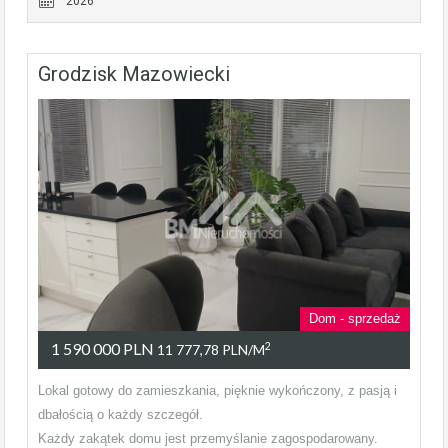
2026
Grodzisk Mazowiecki
Dom - sprzedaż
1 590 000 PLN
2
11 777,78 PLN/m
Lokal gotowy do zamieszkania, pięknie wykończony, z pasją i
dbałością o każdy szczegół.
Każdy zakątek domu jest przemyślanie zagospodarowany.