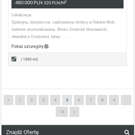
480 000 PLN
2
320 PLN/m
Lokalizacja:
Spokojna, bezpieczna, zadrzewiona okolica w Odrano-Woli,
świetnie skomunikowana. Blisko Grodzisk Mazowiecki,
obwodnica Grodziska, łatwy ...…
Pokaż szczegóły
/ 1500 m2
«
1
2
3
4
5
6
7
8
9
...
14
»
Znajdź Ofertę