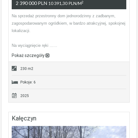
2 390 000 PLN
2
10 391,30 PLN/m
Na sprzedaż przestronny dom jednorodzinny z zadbanym,
zagospodarowanym ogródkiem, w bardzo atrakcyjnej, spokojnej
lokalizacji.
Na wyciągnięcie ręki ...…
Pokaż szczegóły
230 m2
Pokoje: 6
2025
Kałęczyn