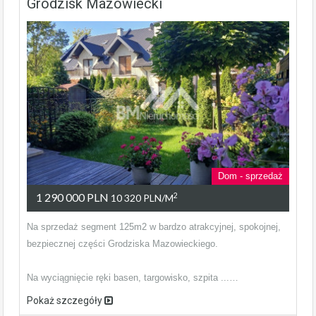
Grodzisk Mazowiecki
Dom - sprzedaż
1 290 000 PLN
2
10 320 PLN/m
Na sprzedaż segment 125m2 w bardzo atrakcyjnej, spokojnej,
bezpiecznej części Grodziska Mazowieckiego.
Na wyciągnięcie ręki basen, targowisko, szpita ...…
Pokaż szczegóły