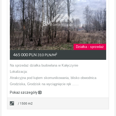
Działka - sprzedaż
465 000 PLN
2
310 PLN/m
Na sprzedaż działka budowlana w Kałęczynie
Lokalizacja:
Atrakcyjna pod kątem skomunikowania, blisko obwodnica
Grodziska, Grodzisk na wyciągnięcie ręk ...…
Pokaż szczegóły
/ 1500 m2