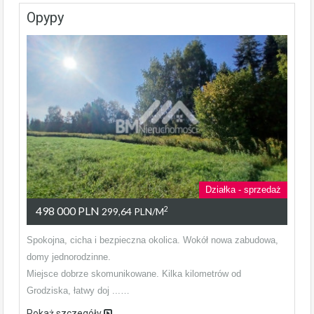
Opypy
Działka - sprzedaż
498 000 PLN
2
299,64 PLN/m
Spokojna, cicha i bezpieczna okolica. Wokół nowa zabudowa,
domy jednorodzinne.
Miejsce dobrze skomunikowane. Kilka kilometrów od
Grodziska, łatwy doj ...…
Pokaż szczegóły