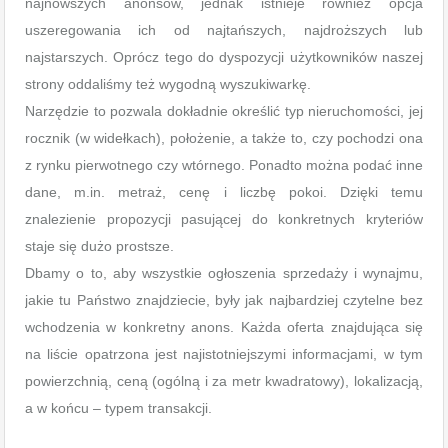
najnowszych anonsów, jednak istnieje również opcja
uszeregowania ich od najtańszych, najdroższych lub
najstarszych. Oprócz tego do dyspozycji użytkowników naszej
strony oddaliśmy też wygodną wyszukiwarkę.
Narzędzie to pozwala dokładnie określić typ nieruchomości, jej
rocznik (w widełkach), położenie, a także to, czy pochodzi ona
z rynku pierwotnego czy wtórnego. Ponadto można podać inne
dane, m.in. metraż, cenę i liczbę pokoi. Dzięki temu
znalezienie propozycji pasującej do konkretnych kryteriów
staje się dużo prostsze.
Dbamy o to, aby wszystkie ogłoszenia sprzedaży i wynajmu,
jakie tu Państwo znajdziecie, były jak najbardziej czytelne bez
wchodzenia w konkretny anons. Każda oferta znajdująca się
na liście opatrzona jest najistotniejszymi informacjami, w tym
powierzchnią, ceną (ogólną i za metr kwadratowy), lokalizacją,
a w końcu – typem transakcji.