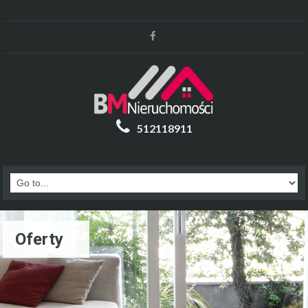
512118911
Oferty