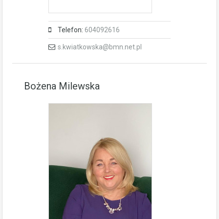
Telefon:
604092616
s.kwiatkowska@bmn.net.pl
Bożena Milewska