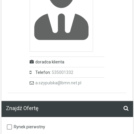
doradca klienta
Telefon:
535001332
a.szypulska@bmn.net.pl
Znajdź Ofertę
Rynek pierwotny