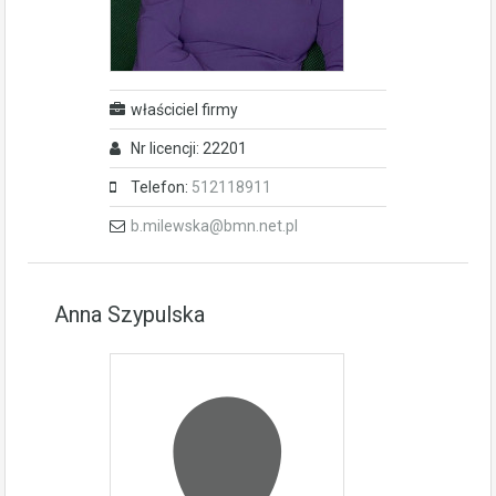
właściciel firmy
Nr licencji: 22201
Telefon:
512118911
b.milewska@bmn.net.pl
Anna Szypulska